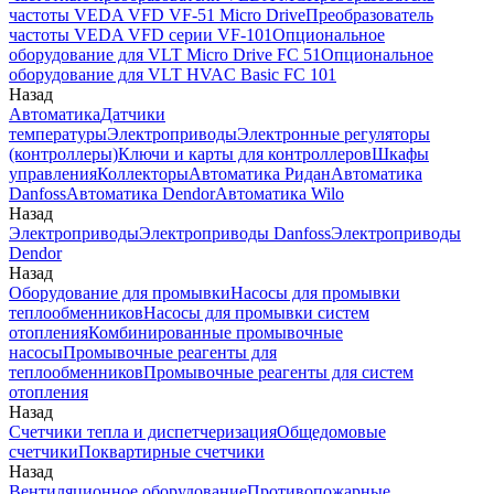
частоты VEDA VFD VF-51 Micro Drive
Преобразователь
частоты VEDA VFD серии VF-101
Опциональное
оборудование для VLT Micro Drive FC 51
Опциональное
оборудование для VLT HVAC Basic FC 101
Назад
Автоматика
Датчики
температуры
Электроприводы
Электронные регуляторы
(контроллеры)
Ключи и карты для контроллеров
Шкафы
управления
Коллекторы
Автоматика Ридан
Автоматика
Danfoss
Автоматика Dendor
Автоматика Wilo
Назад
Электроприводы
Электроприводы Danfoss
Электроприводы
Dendor
Назад
Оборудование для промывки
Насосы для промывки
теплообменников
Насосы для промывки систем
отопления
Комбинированные промывочные
насосы
Промывочные реагенты для
теплообменников
Промывочные реагенты для систем
отопления
Назад
Счетчики тепла и диспетчеризация
Общедомовые
счетчики
Поквартирные счетчики
Назад
Вентиляционное оборудование
Противопожарные