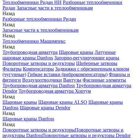
Теплообменники Ридан НН
Разборные теплообменники
Ридан
Запасные части к теплообменникам
Назад
Разборные теплообменники Ридан
Назад
Запасные части к теплообменникам
Назад
Теплообменники Машимпекс
Назад
Трубопроводная арматура
Шаровые краны
Латунные
шаровые краны Danfoss
Запорно-регулирующие краны
Поворотные затворы и редукторы
Шиберные затворы
Фильтры
Компенсаторы
Задвижки с обрезиненным клином
(чугунные)
Гибкие вставки (виброкомпенсаторы)
Фланцы и
фитинги
Воздухоотводчики
Вантузы
Фасонные элементы
Трубопроводная арматура Danfoss
Трубопроводная арматура
Dendor
Трубопроводная арматура Хортум
Назад
Шаровые краны
Шаровые краны ALSO
Шаровые краны
Danfoss
Шаровые краны Dendor
Назад
Шаровые краны Danfoss
Назад
Поворотные затворы и редукторы
Поворотные затворы и
редукторы Danfoss
Поворотные затворы и редукторы Dendor