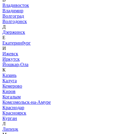
Владивосток
Владимир
Волгоград
Волгодонск
Д
Дзержинск
Е
Екатеринбург
И
Ижевск
Иркутск
Йошкар-Ола
К
Казань
Калуга
Кемерово
Киров
Когалым
Комсомольск-на-Амуре
Краснодар
Красноярск
Курган
Л
Липецк