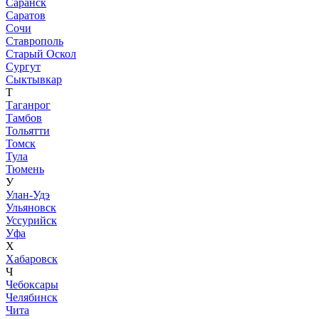
Саранск
Саратов
Сочи
Ставрополь
Старый Оскол
Сургут
Сыктывкар
Т
Таганрог
Тамбов
Тольятти
Томск
Тула
Тюмень
У
Улан-Удэ
Ульяновск
Уссурийск
Уфа
Х
Хабаровск
Ч
Чебоксары
Челябинск
Чита