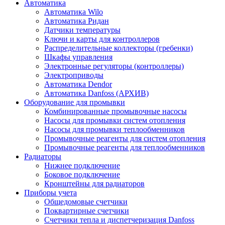
Автоматика
Автоматика Wilo
Автоматика Ридан
Датчики температуры
Ключи и карты для контроллеров
Распределительные коллекторы (гребенки)
Шкафы управления
Электронные регуляторы (контроллеры)
Электроприводы
Автоматика Dendor
Автоматика Danfoss (АРХИВ)
Оборудование для промывки
Комбинированные промывочные насосы
Насосы для промывки систем отопления
Насосы для промывки теплообменников
Промывочные реагенты для систем отопления
Промывочные реагенты для теплообменников
Радиаторы
Нижнее подключение
Боковое подключение
Кронштейны для радиаторов
Приборы учета
Общедомовые счетчики
Поквартирные счетчики
Счетчики тепла и диспетчеризация Danfoss