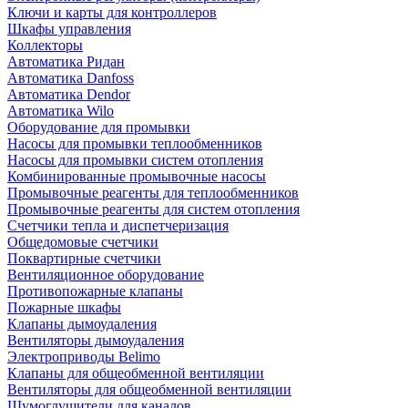
Ключи и карты для контроллеров
Шкафы управления
Коллекторы
Автоматика Ридан
Автоматика Danfoss
Автоматика Dendor
Автоматика Wilo
Оборудование для промывки
Насосы для промывки теплообменников
Насосы для промывки систем отопления
Комбинированные промывочные насосы
Промывочные реагенты для теплообменников
Промывочные реагенты для систем отопления
Счетчики тепла и диспетчеризация
Общедомовые счетчики
Поквартирные счетчики
Вентиляционное оборудование
Противопожарные клапаны
Пожарные шкафы
Клапаны дымоудаления
Вентиляторы дымоудаления
Электроприводы Belimo
Клапаны для общеобменной вентиляции
Вентиляторы для общеобменной вентиляции
Шумоглушители для каналов