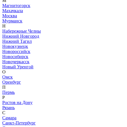
М
Магнитогорск
Махачкала
Москва
Мурманск
Н
Набережные Челны
Нижний Новгород
Нижний Тагил
Новокузнецк
Новороссийск
Новосибирск
Новочеркасск
Новый Уренгой
О
Омск
Оренбург
П
Пермь
Р
Ростов на Дону
Рязань
С
Самара
Санкт-Петербург