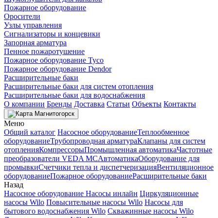
Пожарное оборудование
Оросители
Узлы управления
Сигнализаторы и концевики
Запорная арматура
Пенное пожаротушение
Пожарное оборудование Tyco
Пожарное оборудование Dendor
Расширительные баки
Расширительные баки для систем отопления
Расширительные баки для водоснабжения
О компании
Бренды
Доставка
Статьи
Объекты
Контакты
Магнитогорск
Меню
Общий каталог
Насосное оборудование
Теплообменное
оборудование
Трубопроводная арматура
Клапаны для систем
отопления
Компрессоры
Промышленная автоматика
Частотные
преобразователи VEDA MC
Автоматика
Оборудование для
промывки
Счетчики тепла и диспетчеризация
Вентиляционное
оборудование
Пожарное оборудование
Расширительные баки
Назад
Насосное оборудование
Насосы инлайн
Циркуляционные
насосы Wilo
Повысительные насосы Wilo
Насосы для
бытового водоснабжения Wilo
Скважинные насосы Wilo