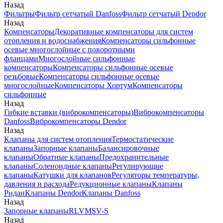
Назад
Фильтры
Фильтр сетчатый Danfoss
Фильтр сетчатый Dendor
Назад
Компенсаторы
Декоративные компенсаторы для систем
отопления и водоснабжения
Компенсаторы сильфонные
осевые многослойные с поворотными
фланцами
Многослойные сильфонные
компенсаторы
Компенсаторы сильфонные осевые
резьбовые
Компенсаторы сильфонные осевые
многослойные
Компенсаторы Хортум
Компенсаторы
сильфонные
Назад
Гибкие вставки (виброкомпенсаторы)
Виброкомпенсаторы
Danfoss
Виброкомпенсаторы Dendor
Назад
Клапаны для систем отопления
Термостатические
клапаны
Запорные клапаны
Балансировочные
клапаны
Обратные клапаны
Предохранительные
клапаны
Соленоидные клапаны
Регулирующие
клапаны
Катушки для клапанов
Регуляторы температуры,
давления и расхода
Редукционные клапаны
Клапаны
Ридан
Клапаны Dendor
Клапаны Danfoss
Назад
Запорные клапаны
RLV
MSV-S
Назад