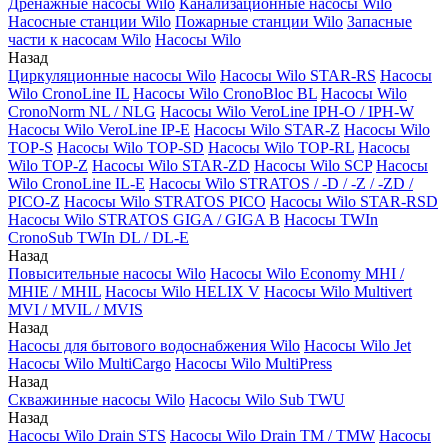
Дренажные насосы Wilo
Канализационные насосы Wilo
Насосные станции Wilo
Пожарные станции Wilo
Запасные
части к насосам Wilo
Насосы Wilo
Назад
Циркуляционные насосы Wilo
Насосы Wilo STAR-RS
Насосы
Wilo CronoLine IL
Насосы Wilo CronoBloc BL
Насосы Wilo
CronoNorm NL / NLG
Насосы Wilo VeroLine IPH-O / IPH-W
Насосы Wilo VeroLine IP-E
Насосы Wilo STAR-Z
Насосы Wilo
TOP-S
Насосы Wilo TOP-SD
Насосы Wilo TOP-RL
Насосы
Wilo TOP-Z
Насосы Wilo STAR-ZD
Насосы Wilo SCP
Насосы
Wilo CronoLine IL-E
Насосы Wilo STRATOS / -D / -Z / -ZD /
PICO-Z
Насосы Wilo STRATOS PICO
Насосы Wilo STAR-RSD
Насосы Wilo STRATOS GIGA / GIGA B
Насосы TWIn
CronoSub TWIn DL / DL-E
Назад
Повысительные насосы Wilo
Насосы Wilo Economy MHI /
MHIE / MHIL
Насосы Wilo HELIX V
Насосы Wilo Multivert
MVI / MVIL / MVIS
Назад
Насосы для бытового водоснабжения Wilo
Насосы Wilo Jet
Насосы Wilo MultiCargo
Насосы Wilo MultiPress
Назад
Скважинные насосы Wilo
Насосы Wilo Sub TWU
Назад
Насосы Wilo Drain STS
Насосы Wilo Drain TM / TMW
Насосы