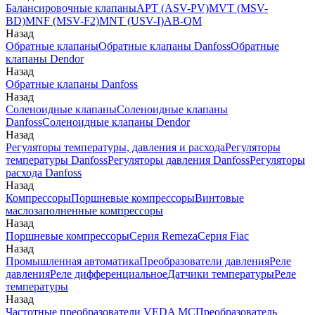
Балансировочные клапаны
APT (ASV-PV)
MVT (MSV-
BD)
MNF (MSV-F2)
MNT (USV-I)
AB-QM
Назад
Обратные клапаны
Обратные клапаны Danfoss
Обратные
клапаны Dendor
Назад
Обратные клапаны Danfoss
Назад
Соленоидные клапаны
Соленоидные клапаны
Danfoss
Соленоидные клапаны Dendor
Назад
Регуляторы температуры, давления и расхода
Регуляторы
температуры Danfoss
Регуляторы давления Danfoss
Регуляторы
расхода Danfoss
Назад
Компрессоры
Поршневые компрессоры
Винтовые
маслозаполненные компрессоры
Назад
Поршневые компрессоры
Серия Remeza
Серия Fiac
Назад
Промышленная автоматика
Преобразователи давления
Реле
давления
Реле дифференциальное
Датчики температуры
Реле
температуры
Назад
Частотные преобразователи VEDA MC
Преобразователь