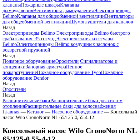
клапаны
Пожарные шкафы
Клапаны
дымоудаления
Вентиляторы дымоудаления
Электроприводы
Belimo
Клапаны для общеобменной вентиляции
Вентиляторы
для общеобменной вентиляции
Шумоглушители для каналов
Назад
Электроприводы Belimo
Электроприводы Belimo быстрого
срабатывания, 35 секунд
Электрические аксессуары
Belimo
Электроприводы Belimo воздушных заслонок c
возвратной пружиной
Назад
Пожарное оборудование
Оросители
Сигнализаторы и
концевики
Запорная арматура
Пенное
пожаротушение
Пожарное оборудование Tyco
Пожарное
оборудование Dendor
Назад
Оросители
Назад
Расширительные баки
Расширительные баки для систем
отопления
Расширительные баки для водоснабжения
Главная
—
Каталог
—
Насосное оборудование
—
Консольный
насос Wilo CronoNorm NL 65/125-0,55-4-12
Консольный насос Wilo CronoNorm NL
65/125-0,55-4-12