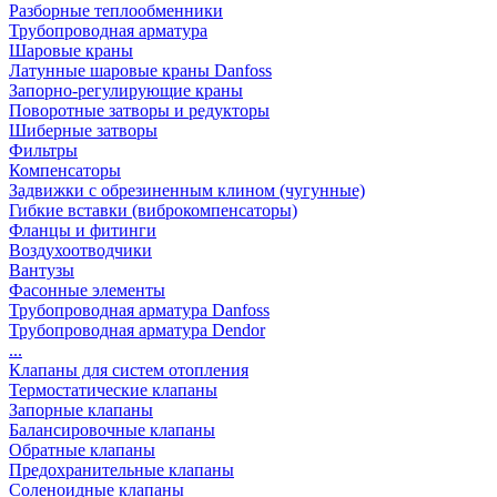
Разборные теплообменники
Трубопроводная арматура
Шаровые краны
Латунные шаровые краны Danfoss
Запорно-регулирующие краны
Поворотные затворы и редукторы
Шиберные затворы
Фильтры
Компенсаторы
Задвижки с обрезиненным клином (чугунные)
Гибкие вставки (виброкомпенсаторы)
Фланцы и фитинги
Воздухоотводчики
Вантузы
Фасонные элементы
Трубопроводная арматура Danfoss
Трубопроводная арматура Dendor
...
Клапаны для систем отопления
Термостатические клапаны
Запорные клапаны
Балансировочные клапаны
Обратные клапаны
Предохранительные клапаны
Соленоидные клапаны