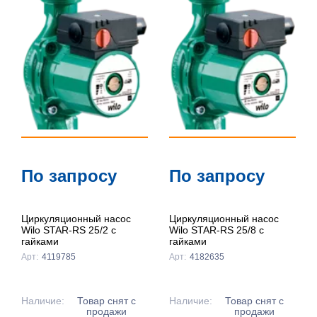
По
популярности
По цене ↑
По цене ↓
По названию
↑
По названию
По запросу
По запросу
↓
Циркуляционный насос
Циркуляционный насос
Wilo STAR-RS 25/2 с
Wilo STAR-RS 25/8 с
гайками
гайками
Арт:
4119785
Арт:
4182635
Наличие:
Товар снят с
Наличие:
Товар снят с
продажи
продажи