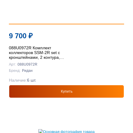
9 700
₽
088U0972R Комплект
коллекторов SSM-2R set с
кронштейнами, 2 контура,
Ридан
Арт:
088U0972R
Бренд:
Ридан
Наличие:
6 шт.
Купить