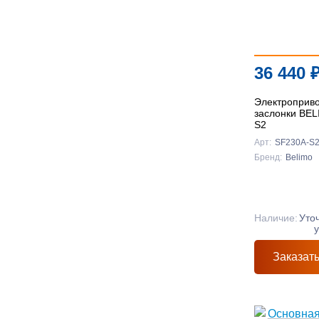
36 440
Электроприв
заслонки BE
S2
Арт:
SF230A-S
Бренд:
Belimo
Наличие:
Уто
Заказат