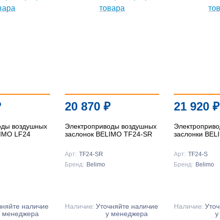
Подробнее
Подробнее
Подробнее
₽
20 870
₽
21 920
₽
оды воздушных
Электроприводы воздушных
Электроприво
LIMO LF24
заслонок BELIMO TF24-SR
заслонки BEL
Арт:
TF24-SR
Арт:
TF24-S
Бренд:
Belimo
Бренд:
Belimo
чняйте наличие
Наличие:
Уточняйте наличие
Наличие:
Уточ
у менеджера
у менеджера
у