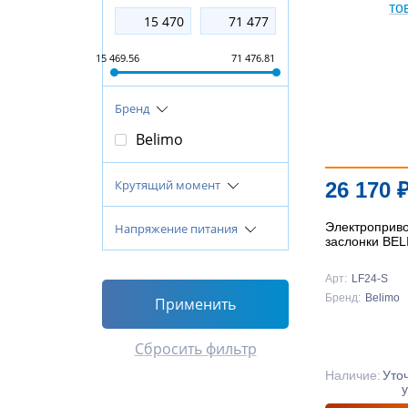
15 469.56
71 476.81
Бренд
Belimo
Крутящий момент
26 170
Электроприв
Напряжение питания
заслонки BE
Арт:
LF24-S
Бренд:
Belimo
Применить
Сбросить фильтр
Наличие:
Уто