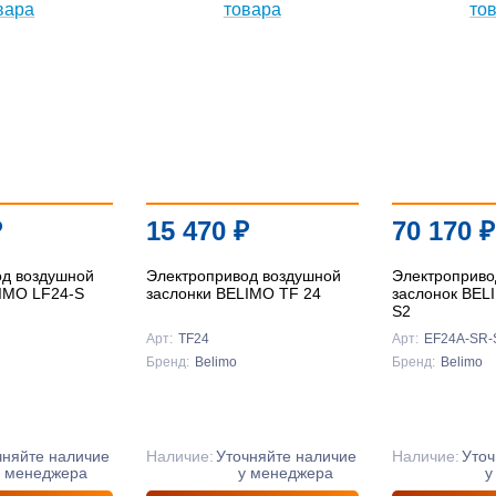
₽
15 470
₽
70 170
₽
од воздушной
Электропривод воздушной
Электроприво
LIMO LF24-S
заслонки BELIMO TF 24
заслонок BEL
S2
Арт:
TF24
Арт:
EF24A-SR-
Бренд:
Belimo
Бренд:
Belimo
чняйте наличие
Наличие:
Уточняйте наличие
Наличие:
Уточ
у менеджера
у менеджера
у