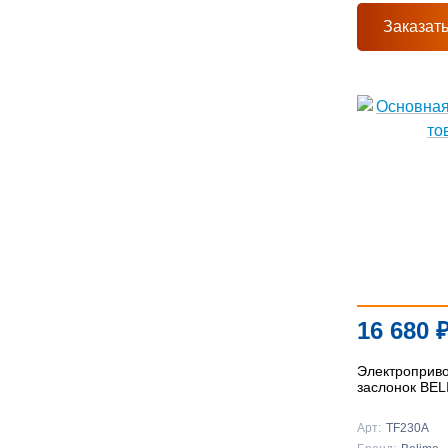
Заказат
16 680
Электроприв
заслонок BE
Арт:
TF230A