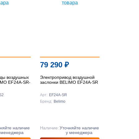
По
популярности
По цене ↑
По цене ↓
По названию ↑
79 290
₽
По названию ↓
ды воздушных
Электропривод воздушной
IMO EF24A-SR-
заслонки BELIMO EF24A-SR
S2
Арт:
EF24A-SR
Бренд:
Belimo
няйте наличие
Наличие:
Уточняйте наличие
 менеджера
у менеджера