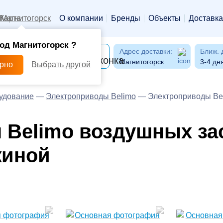
Магнитогорск
О компании
Бренды
Объекты
Доставка
од Магнитогорск ?
Адрес доставки:
Ближ. 
Магнитогорск
3-4 дн
ерно
Выбрать другой
удование
—
Электроприводы Belimo
—
Электроприводы Bel
 Belimo воздушных за
жиной