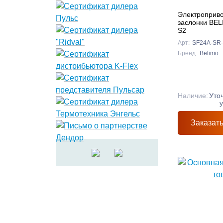
Электроприв
заслонки BE
S2
Арт:
SF24A-SR
Бренд:
Belimo
Наличие:
Уто
Заказат