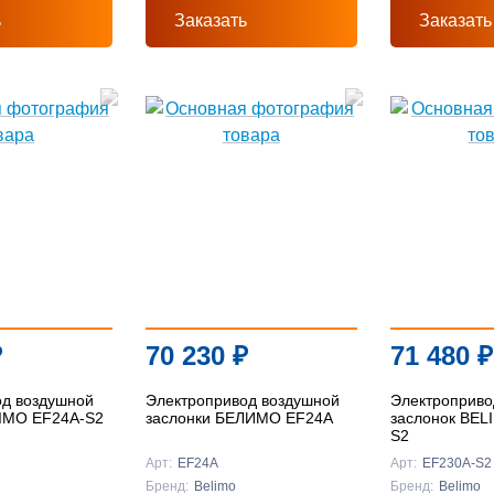
ь
Заказать
Заказать
₽
70 230
₽
71 480
₽
од воздушной
Электропривод воздушной
Электроприво
LIMO EF24A-S2
заслонки БЕЛИМО EF24A
заслонок BEL
S2
Арт:
EF24A
Арт:
EF230A-S2
Бренд:
Belimo
Бренд:
Belimo