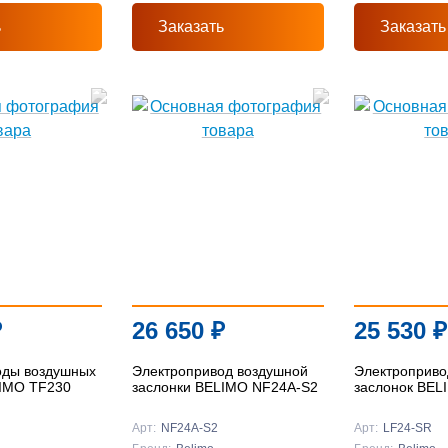
ь
Заказать
Заказать
₽
26 650
₽
25 530
₽
оды воздушных
Электропривод воздушной
Электроприво
LIMO TF230
заслонки BELIMO NF24A-S2
заслонок BEL
Арт:
NF24A-S2
Арт:
LF24-SR