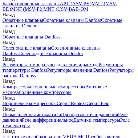
Балансировочные клапаны
APT (ASV-PV)
MVT (MSV-
BD)
MNF (MSV-F2)
MNT (USV-I)
AB-QM
Назад
Обратные клапаны
Обратные клапаны Danfoss
Обратные
клапаны Dendor
Назад
Обратные клапаны Danfoss
Назад
Соленоидные клапаны
Соленоидные клапаны
Danfoss
Соленоидные клапаны Dendor
Назад
Регуляторы температуры, давления и расхода
Регуляторы
температуры Danfoss
Регуляторы давления Danfoss
Регуляторы
расхода Danfoss
Назад
Компрессоры
Поршневые компрессоры
Винтовые
маслозаполненные компрессоры
Назад
Поршневые компрессоры
Серия Remeza
Серия Fiac
Назад
Промышленная автоматика
Преобразователи давления
Реле
давления
Реле дифференциальное
Датчики температуры
Реле
температуры
Назад
Частотные преобразователи VEDA MC
Преобразователь