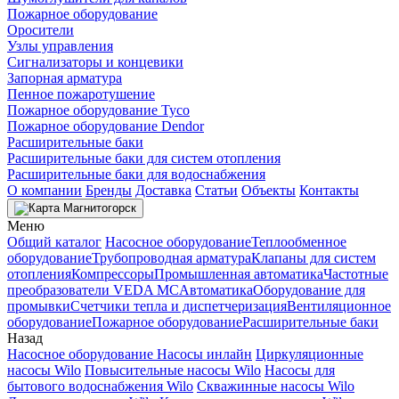
Пожарное оборудование
Оросители
Узлы управления
Сигнализаторы и концевики
Запорная арматура
Пенное пожаротушение
Пожарное оборудование Tyco
Пожарное оборудование Dendor
Расширительные баки
Расширительные баки для систем отопления
Расширительные баки для водоснабжения
О компании
Бренды
Доставка
Статьи
Объекты
Контакты
Магнитогорск
Меню
Общий каталог
Насосное оборудование
Теплообменное
оборудование
Трубопроводная арматура
Клапаны для систем
отопления
Компрессоры
Промышленная автоматика
Частотные
преобразователи VEDA MC
Автоматика
Оборудование для
промывки
Счетчики тепла и диспетчеризация
Вентиляционное
оборудование
Пожарное оборудование
Расширительные баки
Назад
Насосное оборудование
Насосы инлайн
Циркуляционные
насосы Wilo
Повысительные насосы Wilo
Насосы для
бытового водоснабжения Wilo
Скважинные насосы Wilo