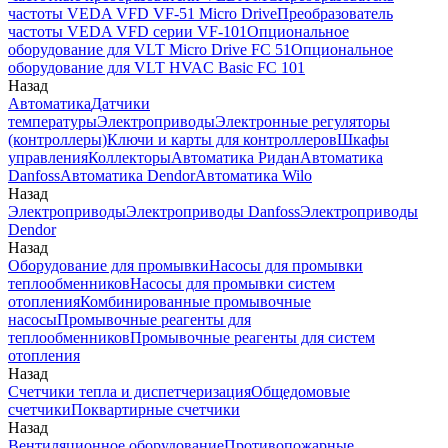
частоты VEDA VFD VF-51 Micro Drive
Преобразователь
частоты VEDA VFD серии VF-101
Опциональное
оборудование для VLT Micro Drive FC 51
Опциональное
оборудование для VLT HVAC Basic FC 101
Назад
Автоматика
Датчики
температуры
Электроприводы
Электронные регуляторы
(контроллеры)
Ключи и карты для контроллеров
Шкафы
управления
Коллекторы
Автоматика Ридан
Автоматика
Danfoss
Автоматика Dendor
Автоматика Wilo
Назад
Электроприводы
Электроприводы Danfoss
Электроприводы
Dendor
Назад
Оборудование для промывки
Насосы для промывки
теплообменников
Насосы для промывки систем
отопления
Комбинированные промывочные
насосы
Промывочные реагенты для
теплообменников
Промывочные реагенты для систем
отопления
Назад
Счетчики тепла и диспетчеризация
Общедомовые
счетчики
Поквартирные счетчики
Назад
Вентиляционное оборудование
Противопожарные