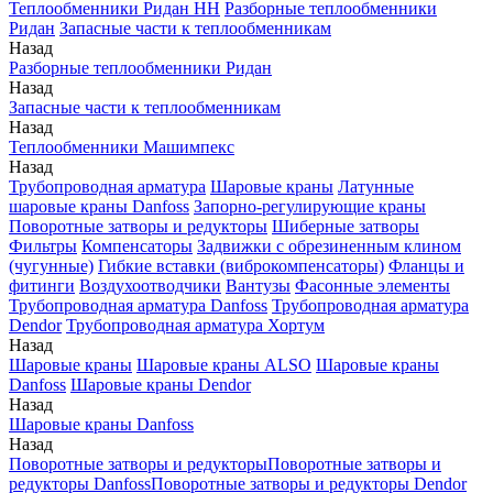
Теплообменники Ридан НН
Разборные теплообменники
Ридан
Запасные части к теплообменникам
Назад
Разборные теплообменники Ридан
Назад
Запасные части к теплообменникам
Назад
Теплообменники Машимпекс
Назад
Трубопроводная арматура
Шаровые краны
Латунные
шаровые краны Danfoss
Запорно-регулирующие краны
Поворотные затворы и редукторы
Шиберные затворы
Фильтры
Компенсаторы
Задвижки с обрезиненным клином
(чугунные)
Гибкие вставки (виброкомпенсаторы)
Фланцы и
фитинги
Воздухоотводчики
Вантузы
Фасонные элементы
Трубопроводная арматура Danfoss
Трубопроводная арматура
Dendor
Трубопроводная арматура Хортум
Назад
Шаровые краны
Шаровые краны ALSO
Шаровые краны
Danfoss
Шаровые краны Dendor
Назад
Шаровые краны Danfoss
Назад
Поворотные затворы и редукторы
Поворотные затворы и
редукторы Danfoss
Поворотные затворы и редукторы Dendor