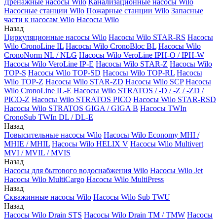
Дренажные насосы Wilo
Канализационные насосы Wilo
Насосные станции Wilo
Пожарные станции Wilo
Запасные
части к насосам Wilo
Насосы Wilo
Назад
Циркуляционные насосы Wilo
Насосы Wilo STAR-RS
Насосы
Wilo CronoLine IL
Насосы Wilo CronoBloc BL
Насосы Wilo
CronoNorm NL / NLG
Насосы Wilo VeroLine IPH-O / IPH-W
Насосы Wilo VeroLine IP-E
Насосы Wilo STAR-Z
Насосы Wilo
TOP-S
Насосы Wilo TOP-SD
Насосы Wilo TOP-RL
Насосы
Wilo TOP-Z
Насосы Wilo STAR-ZD
Насосы Wilo SCP
Насосы
Wilo CronoLine IL-E
Насосы Wilo STRATOS / -D / -Z / -ZD /
PICO-Z
Насосы Wilo STRATOS PICO
Насосы Wilo STAR-RSD
Насосы Wilo STRATOS GIGA / GIGA B
Насосы TWIn
CronoSub TWIn DL / DL-E
Назад
Повысительные насосы Wilo
Насосы Wilo Economy MHI /
MHIE / MHIL
Насосы Wilo HELIX V
Насосы Wilo Multivert
MVI / MVIL / MVIS
Назад
Насосы для бытового водоснабжения Wilo
Насосы Wilo Jet
Насосы Wilo MultiCargo
Насосы Wilo MultiPress
Назад
Скважинные насосы Wilo
Насосы Wilo Sub TWU
Назад
Насосы Wilo Drain STS
Насосы Wilo Drain TM / TMW
Насосы