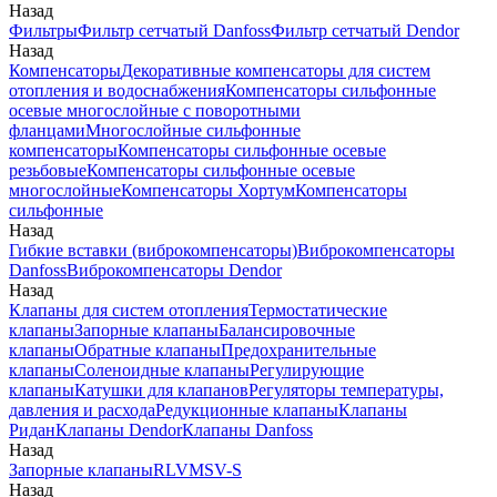
Назад
Фильтры
Фильтр сетчатый Danfoss
Фильтр сетчатый Dendor
Назад
Компенсаторы
Декоративные компенсаторы для систем
отопления и водоснабжения
Компенсаторы сильфонные
осевые многослойные с поворотными
фланцами
Многослойные сильфонные
компенсаторы
Компенсаторы сильфонные осевые
резьбовые
Компенсаторы сильфонные осевые
многослойные
Компенсаторы Хортум
Компенсаторы
сильфонные
Назад
Гибкие вставки (виброкомпенсаторы)
Виброкомпенсаторы
Danfoss
Виброкомпенсаторы Dendor
Назад
Клапаны для систем отопления
Термостатические
клапаны
Запорные клапаны
Балансировочные
клапаны
Обратные клапаны
Предохранительные
клапаны
Соленоидные клапаны
Регулирующие
клапаны
Катушки для клапанов
Регуляторы температуры,
давления и расхода
Редукционные клапаны
Клапаны
Ридан
Клапаны Dendor
Клапаны Danfoss
Назад
Запорные клапаны
RLV
MSV-S
Назад