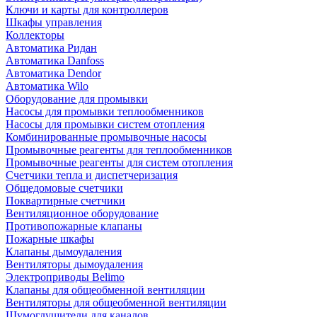
Ключи и карты для контроллеров
Шкафы управления
Коллекторы
Автоматика Ридан
Автоматика Danfoss
Автоматика Dendor
Автоматика Wilo
Оборудование для промывки
Насосы для промывки теплообменников
Насосы для промывки систем отопления
Комбинированные промывочные насосы
Промывочные реагенты для теплообменников
Промывочные реагенты для систем отопления
Счетчики тепла и диспетчеризация
Общедомовые счетчики
Поквартирные счетчики
Вентиляционное оборудование
Противопожарные клапаны
Пожарные шкафы
Клапаны дымоудаления
Вентиляторы дымоудаления
Электроприводы Belimo
Клапаны для общеобменной вентиляции
Вентиляторы для общеобменной вентиляции
Шумоглушители для каналов