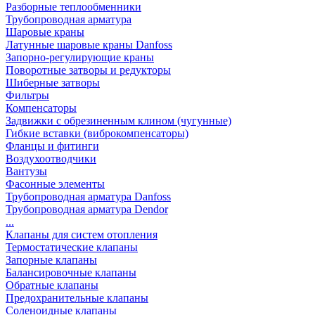
Разборные теплообменники
Трубопроводная арматура
Шаровые краны
Латунные шаровые краны Danfoss
Запорно-регулирующие краны
Поворотные затворы и редукторы
Шиберные затворы
Фильтры
Компенсаторы
Задвижки с обрезиненным клином (чугунные)
Гибкие вставки (виброкомпенсаторы)
Фланцы и фитинги
Воздухоотводчики
Вантузы
Фасонные элементы
Трубопроводная арматура Danfoss
Трубопроводная арматура Dendor
...
Клапаны для систем отопления
Термостатические клапаны
Запорные клапаны
Балансировочные клапаны
Обратные клапаны
Предохранительные клапаны
Соленоидные клапаны