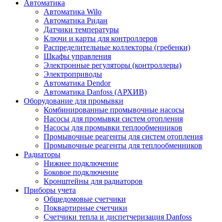
Автоматика
Автоматика Wilo
Автоматика Ридан
Датчики температуры
Ключи и карты для контроллеров
Распределительные коллекторы (гребенки)
Шкафы управления
Электронные регуляторы (контроллеры)
Электроприводы
Автоматика Dendor
Автоматика Danfoss (АРХИВ)
Оборудование для промывки
Комбинированные промывочные насосы
Насосы для промывки систем отопления
Насосы для промывки теплообменников
Промывочные реагенты для систем отопления
Промывочные реагенты для теплообменников
Радиаторы
Нижнее подключение
Боковое подключение
Кронштейны для радиаторов
Приборы учета
Общедомовые счетчики
Поквартирные счетчики
Счетчики тепла и диспетчеризация Danfoss