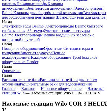
клапаны
Пожарные шкафы
Клапаны
дымоудаления
Вентиляторы дымоудаления
Электроприводы
Belimo
Клапаны для общеобменной вентиляции
Вентиляторы
для общеобменной вентиляции
Шумоглушители для каналов
Назад
Электроприводы Belimo
Электроприводы Belimo быстрого
срабатывания, 35 секунд
Электрические аксессуары
Belimo
Электроприводы Belimo воздушных заслонок c
возвратной пружиной
Назад
Пожарное оборудование
Оросители
Сигнализаторы и
концевики
Запорная арматура
Пенное
пожаротушение
Пожарное оборудование Tyco
Пожарное
оборудование Dendor
Назад
Оросители
Назад
Расширительные баки
Расширительные баки для систем
отопления
Расширительные баки для водоснабжения
Главная
—
Каталог
—
Насосное оборудование
—
Насосные
станции Wilo
—
Насосные станции Wilo COR-3 HELIX V
Насосные станции Wilo COR-3 HELIX
V