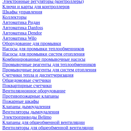
Электронные регуляторы (контроллеры)
Ключи и карты для контроллеров
Шкафы управления
Коллекторы
Автоматика Ридан
Автоматика Danfoss
Автоматика Dendor
Автоматика Wilo
Оборудование для промывки
Насосы для промывки теплообменников
Насосы для промывки систем отопления
Комбинированные промывочные насосы
Промывочные реагенты для теплообменников
Промывочные реагенты для систем отопления
Счетчики тепла и диспетчеризация
Общедомовые счетчики
Поквартирные счетчики
Вентиляционное оборудование
Противопожарные клапаны
Пожарные шкафы
Клапаны дымоудаления
Вентиляторы дымоудаления
Электроприводы Belimo
Клапаны для общеобменной вентиляции
Вентиляторы для общеобменной вентиляции