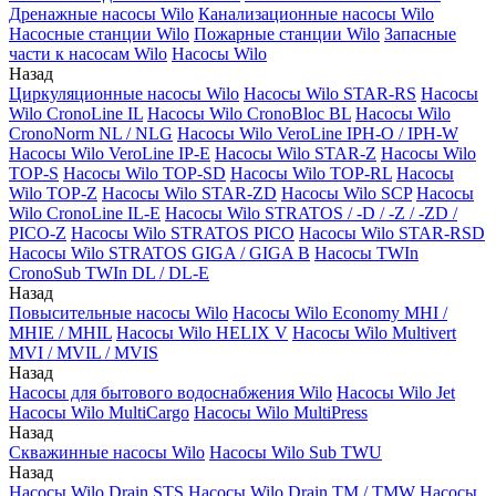
Дренажные насосы Wilo
Канализационные насосы Wilo
Насосные станции Wilo
Пожарные станции Wilo
Запасные
части к насосам Wilo
Насосы Wilo
Назад
Циркуляционные насосы Wilo
Насосы Wilo STAR-RS
Насосы
Wilo CronoLine IL
Насосы Wilo CronoBloc BL
Насосы Wilo
CronoNorm NL / NLG
Насосы Wilo VeroLine IPH-O / IPH-W
Насосы Wilo VeroLine IP-E
Насосы Wilo STAR-Z
Насосы Wilo
TOP-S
Насосы Wilo TOP-SD
Насосы Wilo TOP-RL
Насосы
Wilo TOP-Z
Насосы Wilo STAR-ZD
Насосы Wilo SCP
Насосы
Wilo CronoLine IL-E
Насосы Wilo STRATOS / -D / -Z / -ZD /
PICO-Z
Насосы Wilo STRATOS PICO
Насосы Wilo STAR-RSD
Насосы Wilo STRATOS GIGA / GIGA B
Насосы TWIn
CronoSub TWIn DL / DL-E
Назад
Повысительные насосы Wilo
Насосы Wilo Economy MHI /
MHIE / MHIL
Насосы Wilo HELIX V
Насосы Wilo Multivert
MVI / MVIL / MVIS
Назад
Насосы для бытового водоснабжения Wilo
Насосы Wilo Jet
Насосы Wilo MultiCargo
Насосы Wilo MultiPress
Назад
Скважинные насосы Wilo
Насосы Wilo Sub TWU
Назад
Насосы Wilo Drain STS
Насосы Wilo Drain TM / TMW
Насосы