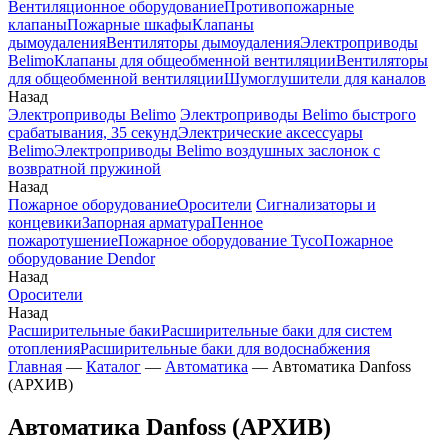
Вентиляционное оборудование
Противопожарные
клапаны
Пожарные шкафы
Клапаны
дымоудаления
Вентиляторы дымоудаления
Электроприводы
Belimo
Клапаны для общеобменной вентиляции
Вентиляторы
для общеобменной вентиляции
Шумоглушители для каналов
Назад
Электроприводы Belimo
Электроприводы Belimo быстрого
срабатывания, 35 секунд
Электрические аксессуары
Belimo
Электроприводы Belimo воздушных заслонок c
возвратной пружиной
Назад
Пожарное оборудование
Оросители
Сигнализаторы и
концевики
Запорная арматура
Пенное
пожаротушение
Пожарное оборудование Tyco
Пожарное
оборудование Dendor
Назад
Оросители
Назад
Расширительные баки
Расширительные баки для систем
отопления
Расширительные баки для водоснабжения
Главная
—
Каталог
—
Автоматика
—
Автоматика Danfoss
(АРХИВ)
Автоматика Danfoss (АРХИВ)