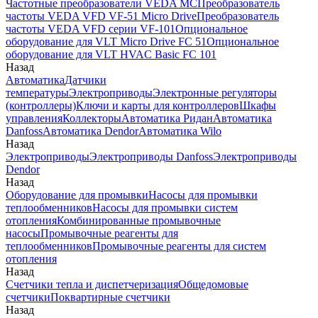
Частотные преобразователи VEDA MC
Преобразователь
частоты VEDA VFD VF-51 Micro Drive
Преобразователь
частоты VEDA VFD серии VF-101
Опциональное
оборудование для VLT Micro Drive FC 51
Опциональное
оборудование для VLT HVAC Basic FC 101
Назад
Автоматика
Датчики
температуры
Электроприводы
Электронные регуляторы
(контроллеры)
Ключи и карты для контроллеров
Шкафы
управления
Коллекторы
Автоматика Ридан
Автоматика
Danfoss
Автоматика Dendor
Автоматика Wilo
Назад
Электроприводы
Электроприводы Danfoss
Электроприводы
Dendor
Назад
Оборудование для промывки
Насосы для промывки
теплообменников
Насосы для промывки систем
отопления
Комбинированные промывочные
насосы
Промывочные реагенты для
теплообменников
Промывочные реагенты для систем
отопления
Назад
Счетчики тепла и диспетчеризация
Общедомовые
счетчики
Поквартирные счетчики
Назад