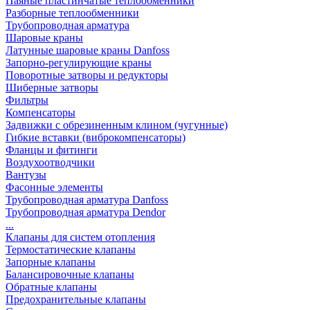
Паяные пластинчатые теплообменники
Разборные теплообменники
Трубопроводная арматура
Шаровые краны
Латунные шаровые краны Danfoss
Запорно-регулирующие краны
Поворотные затворы и редукторы
Шиберные затворы
Фильтры
Компенсаторы
Задвижки с обрезиненным клином (чугунные)
Гибкие вставки (виброкомпенсаторы)
Фланцы и фитинги
Воздухоотводчики
Вантузы
Фасонные элементы
Трубопроводная арматура Danfoss
Трубопроводная арматура Dendor
...
Клапаны для систем отопления
Термостатические клапаны
Запорные клапаны
Балансировочные клапаны
Обратные клапаны
Предохранительные клапаны