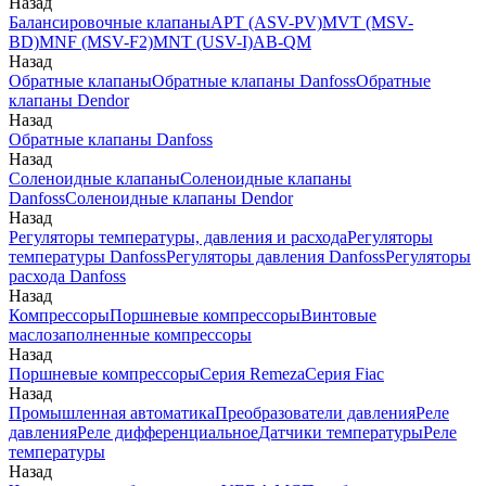
Назад
Балансировочные клапаны
APT (ASV-PV)
MVT (MSV-
BD)
MNF (MSV-F2)
MNT (USV-I)
AB-QM
Назад
Обратные клапаны
Обратные клапаны Danfoss
Обратные
клапаны Dendor
Назад
Обратные клапаны Danfoss
Назад
Соленоидные клапаны
Соленоидные клапаны
Danfoss
Соленоидные клапаны Dendor
Назад
Регуляторы температуры, давления и расхода
Регуляторы
температуры Danfoss
Регуляторы давления Danfoss
Регуляторы
расхода Danfoss
Назад
Компрессоры
Поршневые компрессоры
Винтовые
маслозаполненные компрессоры
Назад
Поршневые компрессоры
Серия Remeza
Серия Fiac
Назад
Промышленная автоматика
Преобразователи давления
Реле
давления
Реле дифференциальное
Датчики температуры
Реле
температуры
Назад