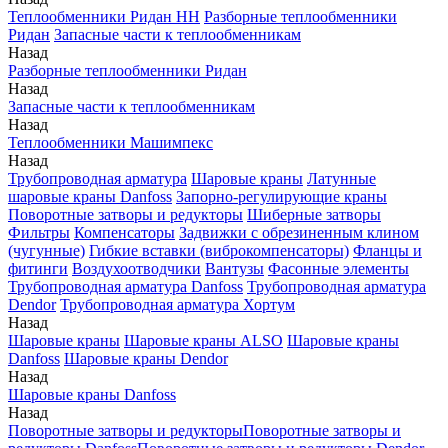
Теплообменники Ридан НН
Разборные теплообменники
Ридан
Запасные части к теплообменникам
Назад
Разборные теплообменники Ридан
Назад
Запасные части к теплообменникам
Назад
Теплообменники Машимпекс
Назад
Трубопроводная арматура
Шаровые краны
Латунные
шаровые краны Danfoss
Запорно-регулирующие краны
Поворотные затворы и редукторы
Шиберные затворы
Фильтры
Компенсаторы
Задвижки с обрезиненным клином
(чугунные)
Гибкие вставки (виброкомпенсаторы)
Фланцы и
фитинги
Воздухоотводчики
Вантузы
Фасонные элементы
Трубопроводная арматура Danfoss
Трубопроводная арматура
Dendor
Трубопроводная арматура Хортум
Назад
Шаровые краны
Шаровые краны ALSO
Шаровые краны
Danfoss
Шаровые краны Dendor
Назад
Шаровые краны Danfoss
Назад
Поворотные затворы и редукторы
Поворотные затворы и