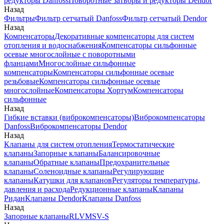
редукторы Danfoss
Поворотные затворы и редукторы Dendor
Назад
Фильтры
Фильтр сетчатый Danfoss
Фильтр сетчатый Dendor
Назад
Компенсаторы
Декоративные компенсаторы для систем
отопления и водоснабжения
Компенсаторы сильфонные
осевые многослойные с поворотными
фланцами
Многослойные сильфонные
компенсаторы
Компенсаторы сильфонные осевые
резьбовые
Компенсаторы сильфонные осевые
многослойные
Компенсаторы Хортум
Компенсаторы
сильфонные
Назад
Гибкие вставки (виброкомпенсаторы)
Виброкомпенсаторы
Danfoss
Виброкомпенсаторы Dendor
Назад
Клапаны для систем отопления
Термостатические
клапаны
Запорные клапаны
Балансировочные
клапаны
Обратные клапаны
Предохранительные
клапаны
Соленоидные клапаны
Регулирующие
клапаны
Катушки для клапанов
Регуляторы температуры,
давления и расхода
Редукционные клапаны
Клапаны
Ридан
Клапаны Dendor
Клапаны Danfoss
Назад
Запорные клапаны
RLV
MSV-S