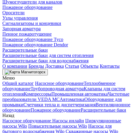
Шумоглушители для каналов
Пожарное оборудование
Оросители
Узлы управления
Сигнализаторы и концевики
Запорная арматура
Пенное пожаротушение
Пожарное оборудование Tyco
Пожарное оборудование Dendor
Расширительные баки
Расширительные баки для систем отопления
Расширительные баки для водоснабжения
О компании
Бренды
Доставка
Статьи
Объекты
Контакты
Магнитогорск
Меню
Общий каталог
Насосное оборудование
Теплообменное
оборудование
Трубопроводная арматура
Клапаны для систем
отопления
Компрессоры
Промышленная автоматика
Частотные
преобразователи VEDA MC
Автоматика
Оборудование для
промывки
Счетчики тепла и диспетчеризация
Вентиляционное
оборудование
Пожарное оборудование
Расширительные баки
Назад
Насосное оборудование
Насосы инлайн
Циркуляционные
насосы Wilo
Повысительные насосы Wilo
Насосы для
бытового водоснабжения Wilo
Скважинные насосы Wilo