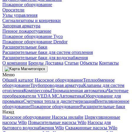
Пожарное оборудование
Оросители
Узлы управления
Сигнализаторы и концевики
Запорная арматура
Пенное пожаротушение
Пожарное оборудование Tyco
Пожарное оборудование Dendor
Расширительные баки
Расширительные баки для систем отопления
Расширительные баки для водоснабжения
О компании
Бренды
Доставка
Статьи
Объекты
Контакты
Магнитогорск
Меню
Общий каталог
Насосное оборудование
Теплообменное
оборудование
Трубопроводная арматура
Клапаны для систем
отопления
Компрессоры
Промышленная автоматика
Частотные
преобразователи VEDA MC
Автоматика
Оборудование для
промывки
Счетчики тепла и диспетчеризация
Вентиляционное
оборудование
Пожарное оборудование
Расширительные баки
Назад
Насосное оборудование
Насосы инлайн
Циркуляционные
насосы Wilo
Повысительные насосы Wilo
Насосы для
бытового водоснабжения Wilo
Скважинные насосы Wilo