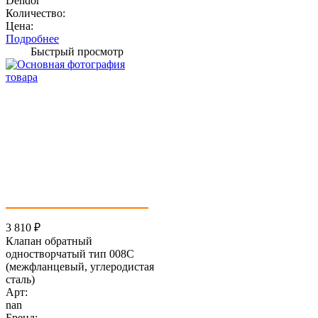
Dendor
Количество:
Цена:
Подробнее
Быстрый просмотр
3 810
₽
Клапан обратный
одностворчатый тип 008C
(межфланцевый, углеродистая
сталь)
Арт:
nan
Бренд: