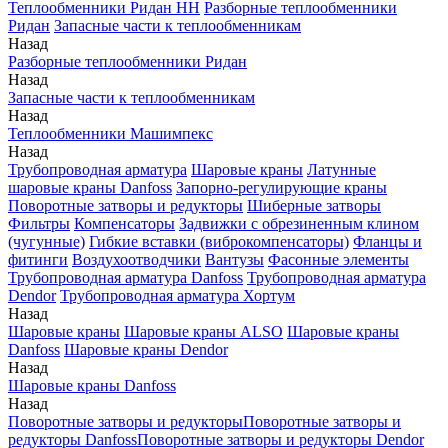
Теплообменники Ридан НН
Разборные теплообменники
Ридан
Запасные части к теплообменникам
Назад
Разборные теплообменники Ридан
Назад
Запасные части к теплообменникам
Назад
Теплообменники Машимпекс
Назад
Трубопроводная арматура
Шаровые краны
Латунные
шаровые краны Danfoss
Запорно-регулирующие краны
Поворотные затворы и редукторы
Шиберные затворы
Фильтры
Компенсаторы
Задвижки с обрезиненным клином
(чугунные)
Гибкие вставки (виброкомпенсаторы)
Фланцы и
фитинги
Воздухоотводчики
Вантузы
Фасонные элементы
Трубопроводная арматура Danfoss
Трубопроводная арматура
Dendor
Трубопроводная арматура Хортум
Назад
Шаровые краны
Шаровые краны ALSO
Шаровые краны
Danfoss
Шаровые краны Dendor
Назад
Шаровые краны Danfoss
Назад
Поворотные затворы и редукторы
Поворотные затворы и
редукторы Danfoss
Поворотные затворы и редукторы Dendor