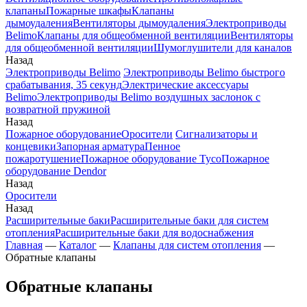
клапаны
Пожарные шкафы
Клапаны
дымоудаления
Вентиляторы дымоудаления
Электроприводы
Belimo
Клапаны для общеобменной вентиляции
Вентиляторы
для общеобменной вентиляции
Шумоглушители для каналов
Назад
Электроприводы Belimo
Электроприводы Belimo быстрого
срабатывания, 35 секунд
Электрические аксессуары
Belimo
Электроприводы Belimo воздушных заслонок c
возвратной пружиной
Назад
Пожарное оборудование
Оросители
Сигнализаторы и
концевики
Запорная арматура
Пенное
пожаротушение
Пожарное оборудование Tyco
Пожарное
оборудование Dendor
Назад
Оросители
Назад
Расширительные баки
Расширительные баки для систем
отопления
Расширительные баки для водоснабжения
Главная
—
Каталог
—
Клапаны для систем отопления
—
Обратные клапаны
Обратные клапаны