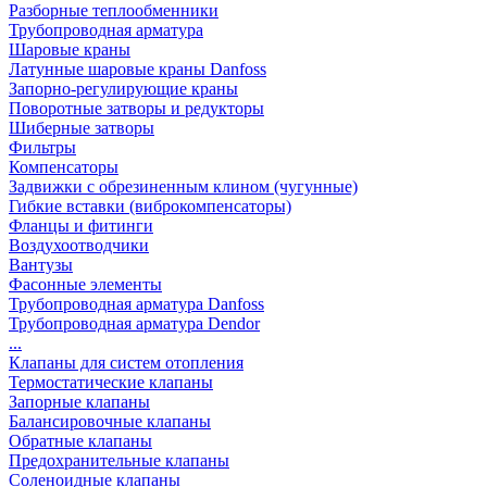
Разборные теплообменники
Трубопроводная арматура
Шаровые краны
Латунные шаровые краны Danfoss
Запорно-регулирующие краны
Поворотные затворы и редукторы
Шиберные затворы
Фильтры
Компенсаторы
Задвижки с обрезиненным клином (чугунные)
Гибкие вставки (виброкомпенсаторы)
Фланцы и фитинги
Воздухоотводчики
Вантузы
Фасонные элементы
Трубопроводная арматура Danfoss
Трубопроводная арматура Dendor
...
Клапаны для систем отопления
Термостатические клапаны
Запорные клапаны
Балансировочные клапаны
Обратные клапаны
Предохранительные клапаны
Соленоидные клапаны