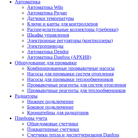
Автоматика
Автоматика Wilo
Автоматика Ридан
Датчики температуры
Ключи и карты для контроллеров
Распределительные коллекторы (гребенки)
Шкафы управления
Электронные регуляторы (контроллеры)
Электроприводы
Автоматика Dendor
Автоматика Danfoss (АРХИВ)
Оборудование для промывки
Комбинированные промывочные насосы
Насосы для промывки систем отопления
Насосы для промывки теплообменников
Промывочные реагенты для систем отопления
Промывочные реагенты для теплообменников
Радиаторы
Нижнее подключение
Боковое подключение
Кронштейны для радиаторов
Приборы учета
Общедомовые счетчики
Поквартирные счетчики
Счетчики тепла и диспетчеризация Danfoss