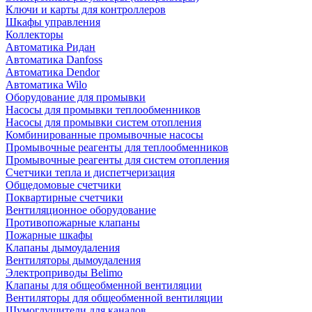
Ключи и карты для контроллеров
Шкафы управления
Коллекторы
Автоматика Ридан
Автоматика Danfoss
Автоматика Dendor
Автоматика Wilo
Оборудование для промывки
Насосы для промывки теплообменников
Насосы для промывки систем отопления
Комбинированные промывочные насосы
Промывочные реагенты для теплообменников
Промывочные реагенты для систем отопления
Счетчики тепла и диспетчеризация
Общедомовые счетчики
Поквартирные счетчики
Вентиляционное оборудование
Противопожарные клапаны
Пожарные шкафы
Клапаны дымоудаления
Вентиляторы дымоудаления
Электроприводы Belimo
Клапаны для общеобменной вентиляции
Вентиляторы для общеобменной вентиляции
Шумоглушители для каналов