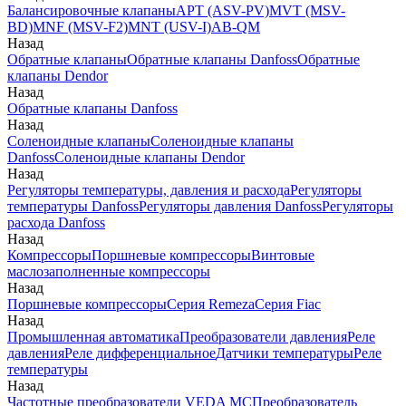
Балансировочные клапаны
APT (ASV-PV)
MVT (MSV-
BD)
MNF (MSV-F2)
MNT (USV-I)
AB-QM
Назад
Обратные клапаны
Обратные клапаны Danfoss
Обратные
клапаны Dendor
Назад
Обратные клапаны Danfoss
Назад
Соленоидные клапаны
Соленоидные клапаны
Danfoss
Соленоидные клапаны Dendor
Назад
Регуляторы температуры, давления и расхода
Регуляторы
температуры Danfoss
Регуляторы давления Danfoss
Регуляторы
расхода Danfoss
Назад
Компрессоры
Поршневые компрессоры
Винтовые
маслозаполненные компрессоры
Назад
Поршневые компрессоры
Серия Remeza
Серия Fiac
Назад
Промышленная автоматика
Преобразователи давления
Реле
давления
Реле дифференциальное
Датчики температуры
Реле
температуры
Назад
Частотные преобразователи VEDA MC
Преобразователь