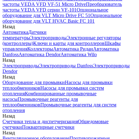
частоты VEDA VFD VF-51 Micro Drive
Преобразователь
частоты VEDA VFD серии VF-101
Опциональное
оборудование для VLT Micro Drive FC 51
Опциональное
оборудование для VLT HVAC Basic FC 101
Назад
Автоматика
Датчики
температуры
Электроприводы
Электронные регуляторы
(контроллеры)
Ключи и карты для контроллеров
Шкафы
управления
Коллекторы
Автоматика Ридан
Автоматика
Danfoss
Автоматика Dendor
Автоматика Wilo
Назад
Электроприводы
Электроприводы Danfoss
Электроприводы
Dendor
Назад
Оборудование для промывки
Насосы для промывки
теплообменников
Насосы для промывки систем
отопления
Комбинированные промывочные
насосы
Промывочные реагенты для
теплообменников
Промывочные реагенты для систем
отопления
Назад
Счетчики тепла и диспетчеризация
Общедомовые
счетчики
Поквартирные счетчики
Назад
Вентиляционное оборудование
Противопожарные