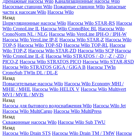
Дренажные насосы Wilo
Канализационные насосы Wilo
Насосные станции Wilo
Пожарные станции Wilo
Запасные
части к насосам Wilo
Насосы Wilo
Назад
Циркуляционные насосы Wilo
Насосы Wilo STAR-RS
Насосы
Wilo CronoLine IL
Насосы Wilo CronoBloc BL
Насосы Wilo
CronoNorm NL / NLG
Насосы Wilo VeroLine IPH-O / IPH-W
Насосы Wilo VeroLine IP-E
Насосы Wilo STAR-Z
Насосы Wilo
TOP-S
Насосы Wilo TOP-SD
Насосы Wilo TOP-RL
Насосы
Wilo TOP-Z
Насосы Wilo STAR-ZD
Насосы Wilo SCP
Насосы
Wilo CronoLine IL-E
Насосы Wilo STRATOS / -D / -Z / -ZD /
PICO-Z
Насосы Wilo STRATOS PICO
Насосы Wilo STAR-RSD
Насосы Wilo STRATOS GIGA / GIGA B
Насосы TWIn
CronoSub TWIn DL / DL-E
Назад
Повысительные насосы Wilo
Насосы Wilo Economy MHI /
MHIE / MHIL
Насосы Wilo HELIX V
Насосы Wilo Multivert
MVI / MVIL / MVIS
Назад
Насосы для бытового водоснабжения Wilo
Насосы Wilo Jet
Насосы Wilo MultiCargo
Насосы Wilo MultiPress
Назад
Скважинные насосы Wilo
Насосы Wilo Sub TWU
Назад
Насосы Wilo Drain STS
Насосы Wilo Drain TM / TMW
Насосы