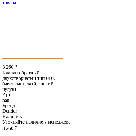
3 260
₽
Клапан обратный
двухстворчатый тип 010C
(межфланцевый, ковкий
чугун)
Арт:
nan
Бренд:
Dendor
Наличие:
Уточняйте наличие у менеджера
3 260
₽