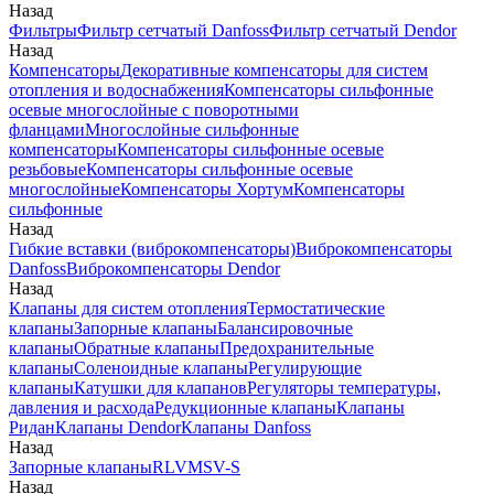
Назад
Фильтры
Фильтр сетчатый Danfoss
Фильтр сетчатый Dendor
Назад
Компенсаторы
Декоративные компенсаторы для систем
отопления и водоснабжения
Компенсаторы сильфонные
осевые многослойные с поворотными
фланцами
Многослойные сильфонные
компенсаторы
Компенсаторы сильфонные осевые
резьбовые
Компенсаторы сильфонные осевые
многослойные
Компенсаторы Хортум
Компенсаторы
сильфонные
Назад
Гибкие вставки (виброкомпенсаторы)
Виброкомпенсаторы
Danfoss
Виброкомпенсаторы Dendor
Назад
Клапаны для систем отопления
Термостатические
клапаны
Запорные клапаны
Балансировочные
клапаны
Обратные клапаны
Предохранительные
клапаны
Соленоидные клапаны
Регулирующие
клапаны
Катушки для клапанов
Регуляторы температуры,
давления и расхода
Редукционные клапаны
Клапаны
Ридан
Клапаны Dendor
Клапаны Danfoss
Назад
Запорные клапаны
RLV
MSV-S
Назад